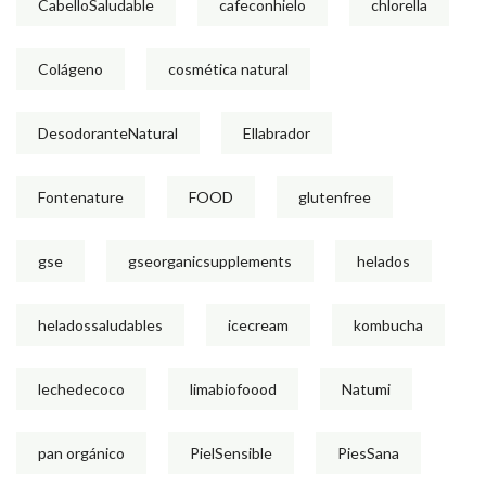
CabelloSaludable
cafeconhielo
chlorella
Colágeno
cosmética natural
DesodoranteNatural
Ellabrador
Fontenature
FOOD
glutenfree
gse
gseorganicsupplements
helados
heladossaludables
icecream
kombucha
lechedecoco
limabiofoood
Natumi
pan orgánico
PielSensible
PiesSana