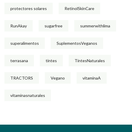
protectores solares
RetinolSkinCare
RunAkay
sugarfree
summerwithlima
superalimentos
SuplementosVeganos
terrasana
tintes
TintesNaturales
TRACTORS
Vegano
vitaminaA
vitaminasnaturales