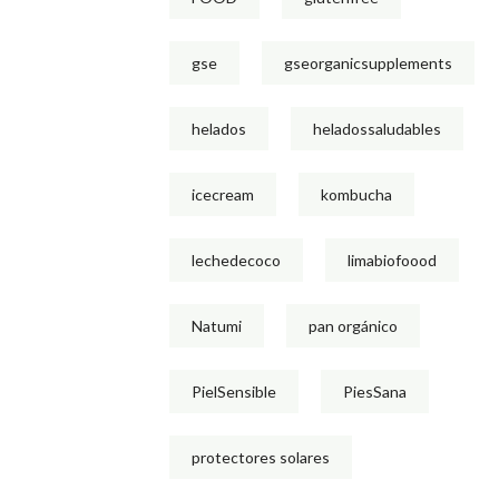
gse
gseorganicsupplements
helados
heladossaludables
icecream
kombucha
lechedecoco
limabiofoood
Natumi
pan orgánico
PielSensible
PiesSana
protectores solares