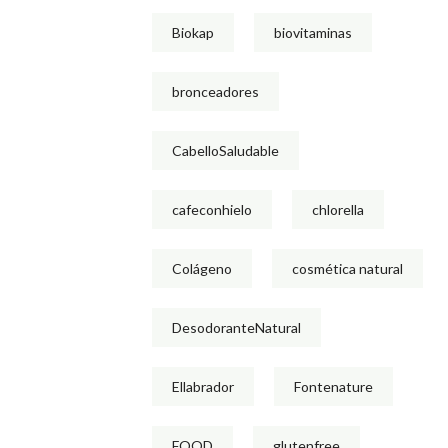
Biokap
biovitaminas
bronceadores
CabelloSaludable
cafeconhielo
chlorella
Colágeno
cosmética natural
DesodoranteNatural
Ellabrador
Fontenature
FOOD
glutenfree