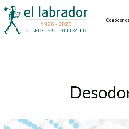
Conóceno
Desodor