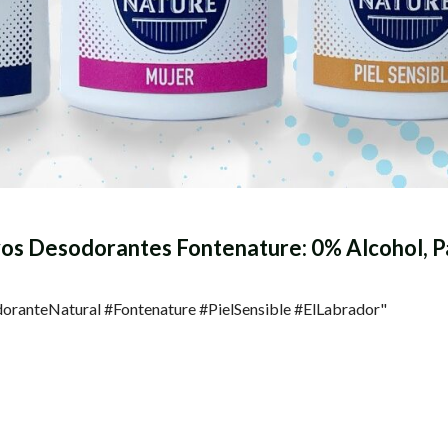
vos Desodorantes Fontenature: 0% Alcohol, 
ranteNatural #Fontenature #PielSensible #ElLabrador"