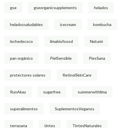
gse
gseorganicsupplements
helados
heladossaludables
icecream
kombucha
lechedecoco
limabiofoood
Natumi
pan orgánico
PielSensible
PiesSana
protectores solares
RetinolSkinCare
RunAkay
sugarfree
summerwithlima
superalimentos
SuplementosVeganos
terrasana
tintes
TintesNaturales