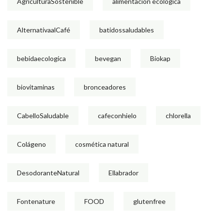
AgriculturaSostenible
alimentación ecológica
AlternativaalCafé
batidossaludables
bebidaecologica
bevegan
Biokap
biovitaminas
bronceadores
CabelloSaludable
cafeconhielo
chlorella
Colágeno
cosmética natural
DesodoranteNatural
Ellabrador
Fontenature
FOOD
glutenfree