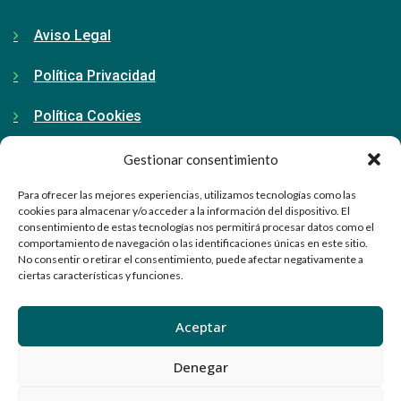
Aviso Legal
Política Privacidad
Política Cookies
Gestionar consentimiento
Contacto
Para ofrecer las mejores experiencias, utilizamos tecnologías como las
cookies para almacenar y/o acceder a la información del dispositivo. El
consentimiento de estas tecnologías nos permitirá procesar datos como el
91 798 71 15
comportamiento de navegación o las identificaciones únicas en este sitio.
No consentir o retirar el consentimiento, puede afectar negativamente a
ciertas características y funciones.
info@ellabrador.es
Calle Valle de Tobalina, 58D
Aceptar
28021 Madrid
Denegar