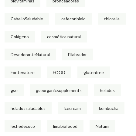
biovitaminas
bronceadores
CabelloSaludable
cafeconhielo
chlorella
Colágeno
cosmética natural
DesodoranteNatural
Ellabrador
Fontenature
FOOD
glutenfree
gse
gseorganicsupplements
helados
heladossaludables
icecream
kombucha
lechedecoco
limabiofoood
Natumi