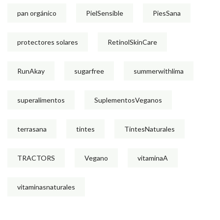
pan orgánico
PielSensible
PiesSana
protectores solares
RetinolSkinCare
RunAkay
sugarfree
summerwithlima
superalimentos
SuplementosVeganos
terrasana
tintes
TintesNaturales
TRACTORS
Vegano
vitaminaA
vitaminasnaturales