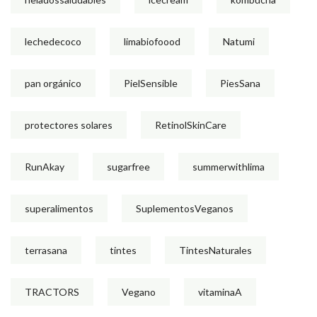
lechedecoco
limabiofoood
Natumi
pan orgánico
PielSensible
PiesSana
protectores solares
RetinolSkinCare
RunAkay
sugarfree
summerwithlima
superalimentos
SuplementosVeganos
terrasana
tintes
TintesNaturales
TRACTORS
Vegano
vitaminaA