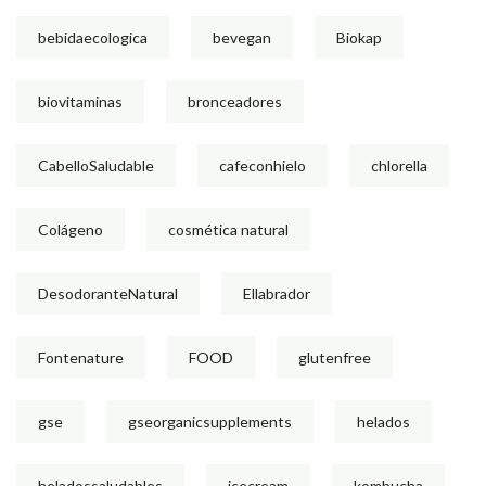
bebidaecologica
bevegan
Biokap
biovitaminas
bronceadores
CabelloSaludable
cafeconhielo
chlorella
Colágeno
cosmética natural
DesodoranteNatural
Ellabrador
Fontenature
FOOD
glutenfree
gse
gseorganicsupplements
helados
heladossaludables
icecream
kombucha