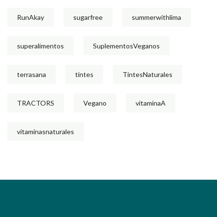
RunAkay
sugarfree
summerwithlima
superalimentos
SuplementosVeganos
terrasana
tintes
TintesNaturales
TRACTORS
Vegano
vitaminaA
vitaminasnaturales