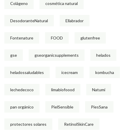
Colágeno
cosmética natural
DesodoranteNatural
Ellabrador
Fontenature
FOOD
glutenfree
gse
gseorganicsupplements
helados
heladossaludables
icecream
kombucha
lechedecoco
limabiofoood
Natumi
pan orgánico
PielSensible
PiesSana
protectores solares
RetinolSkinCare