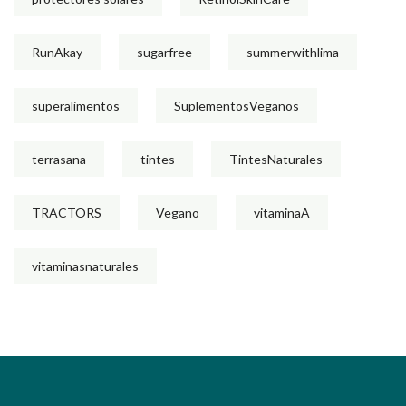
RunAkay
sugarfree
summerwithlima
superalimentos
SuplementosVeganos
terrasana
tintes
TintesNaturales
TRACTORS
Vegano
vitaminaA
vitaminasnaturales