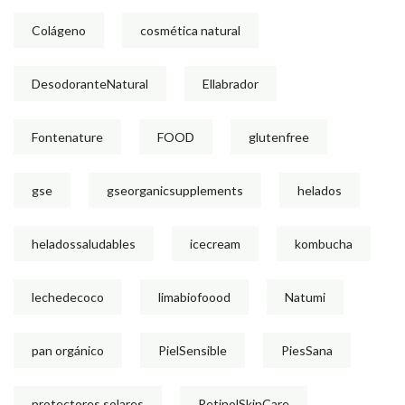
Colágeno
cosmética natural
DesodoranteNatural
Ellabrador
Fontenature
FOOD
glutenfree
gse
gseorganicsupplements
helados
heladossaludables
icecream
kombucha
lechedecoco
limabiofoood
Natumi
pan orgánico
PielSensible
PiesSana
protectores solares
RetinolSkinCare