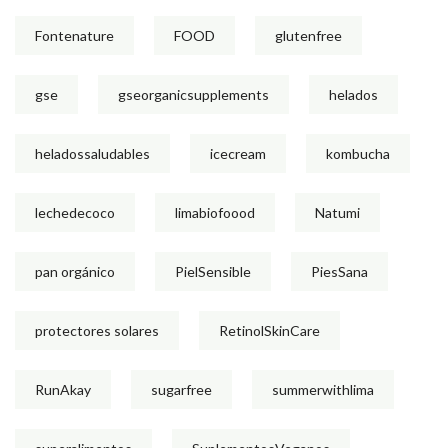
Fontenature
FOOD
glutenfree
gse
gseorganicsupplements
helados
heladossaludables
icecream
kombucha
lechedecoco
limabiofoood
Natumi
pan orgánico
PielSensible
PiesSana
protectores solares
RetinolSkinCare
RunAkay
sugarfree
summerwithlima