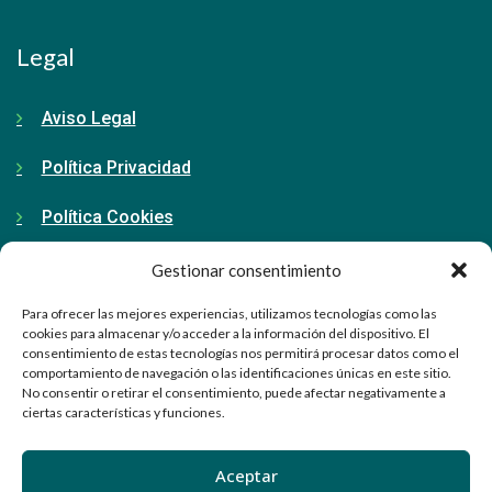
Legal
Aviso Legal
Política Privacidad
Política Cookies
Gestionar consentimiento
Contacto
Para ofrecer las mejores experiencias, utilizamos tecnologías como las
cookies para almacenar y/o acceder a la información del dispositivo. El
consentimiento de estas tecnologías nos permitirá procesar datos como el
91 798 71 15
comportamiento de navegación o las identificaciones únicas en este sitio.
No consentir o retirar el consentimiento, puede afectar negativamente a
info@ellabrador.es
ciertas características y funciones.
Calle Valle de Tobalina, 58D
Aceptar
28021 Madrid