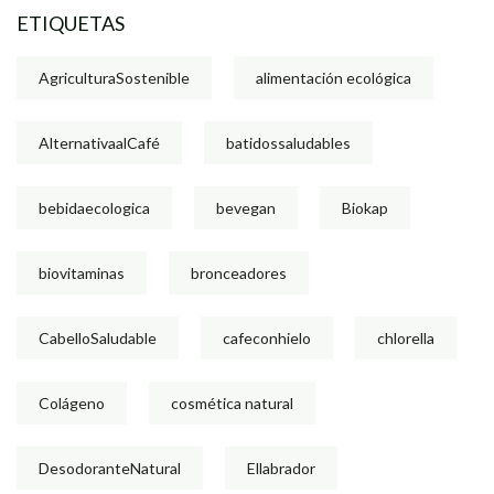
ETIQUETAS
AgriculturaSostenible
alimentación ecológica
AlternativaalCafé
batidossaludables
bebidaecologica
bevegan
Biokap
biovitaminas
bronceadores
CabelloSaludable
cafeconhielo
chlorella
Colágeno
cosmética natural
DesodoranteNatural
Ellabrador