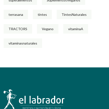
superalimentos
SuplementosVeganos
terrasana
tintes
TintesNaturales
TRACTORS
Vegano
vitaminaA
vitaminasnaturales