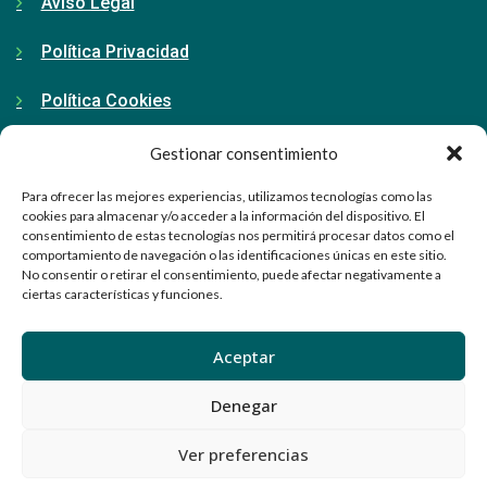
Aviso Legal
Política Privacidad
Política Cookies
Gestionar consentimiento
Contacto
Para ofrecer las mejores experiencias, utilizamos tecnologías como las
cookies para almacenar y/o acceder a la información del dispositivo. El
consentimiento de estas tecnologías nos permitirá procesar datos como el
91 798 71 15
comportamiento de navegación o las identificaciones únicas en este sitio.
No consentir o retirar el consentimiento, puede afectar negativamente a
ciertas características y funciones.
info@ellabrador.es
Calle Valle de Tobalina, 58D
Aceptar
28021 Madrid
Denegar
Ver preferencias