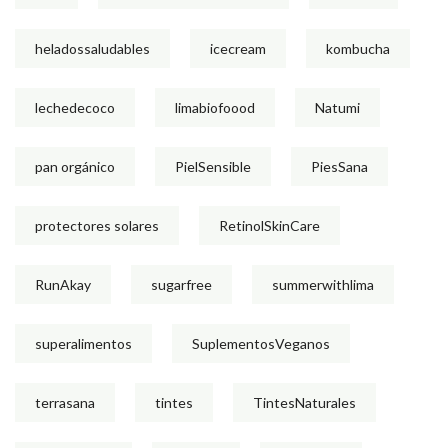
heladossaludables
icecream
kombucha
lechedecoco
limabiofoood
Natumi
pan orgánico
PielSensible
PiesSana
protectores solares
RetinolSkinCare
RunAkay
sugarfree
summerwithlima
superalimentos
SuplementosVeganos
terrasana
tintes
TintesNaturales