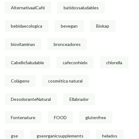
AlternativaalCafé
batidossaludables
bebidaecologica
bevegan
Biokap
biovitaminas
bronceadores
CabelloSaludable
cafeconhielo
chlorella
Colágeno
cosmética natural
DesodoranteNatural
Ellabrador
Fontenature
FOOD
glutenfree
gse
gseorganicsupplements
helados