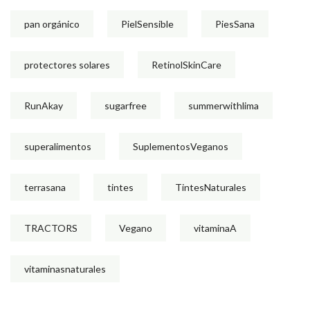
pan orgánico
PielSensible
PiesSana
protectores solares
RetinolSkinCare
RunAkay
sugarfree
summerwithlima
superalimentos
SuplementosVeganos
terrasana
tintes
TintesNaturales
TRACTORS
Vegano
vitaminaA
vitaminasnaturales