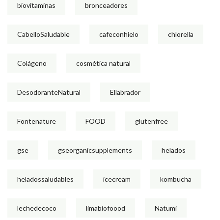
biovitaminas
bronceadores
CabelloSaludable
cafeconhielo
chlorella
Colágeno
cosmética natural
DesodoranteNatural
Ellabrador
Fontenature
FOOD
glutenfree
gse
gseorganicsupplements
helados
heladossaludables
icecream
kombucha
lechedecoco
limabiofoood
Natumi