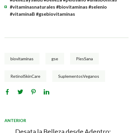
#vitaminasnaturales #biovitaminas #selenio
#vitaminaB #gsebiovitaminas
biovitaminas
gse
PiesSana
RetinolSkinCare
SuplementosVeganos
ANTERIOR
Desata la Belleza desde Adentro: