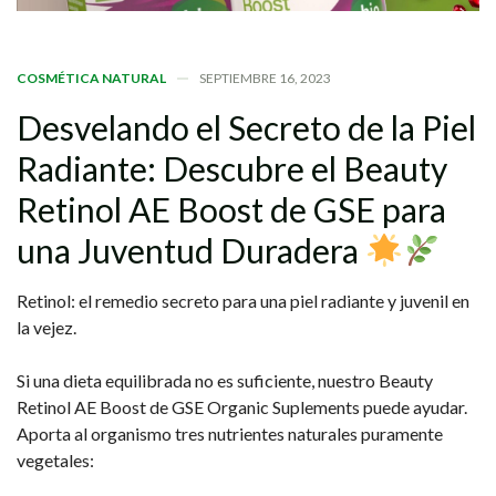
COSMÉTICA NATURAL
SEPTIEMBRE 16, 2023
Desvelando
el
Secreto
de
la
Piel
Radiante:
Descubre
el
Beauty
Retinol
AE
Boost
de
GSE
para
una
Juventud
Duradera
Retinol: el remedio secreto para una piel radiante y juvenil en
la vejez.
Si una dieta equilibrada no es suficiente, nuestro Beauty
Retinol AE Boost de GSE Organic Suplements puede ayudar.
Aporta al organismo tres nutrientes naturales puramente
vegetales: