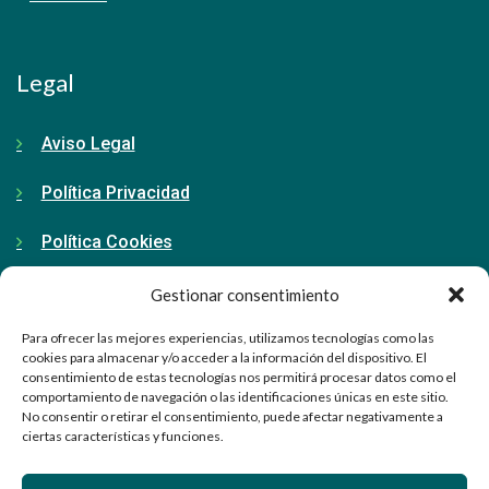
Legal
Aviso Legal
Política Privacidad
Política Cookies
Gestionar consentimiento
Contacto
Para ofrecer las mejores experiencias, utilizamos tecnologías como las
cookies para almacenar y/o acceder a la información del dispositivo. El
consentimiento de estas tecnologías nos permitirá procesar datos como el
91 798 71 15
comportamiento de navegación o las identificaciones únicas en este sitio.
No consentir o retirar el consentimiento, puede afectar negativamente a
ciertas características y funciones.
info@ellabrador.es
Calle Valle de Tobalina, 58D