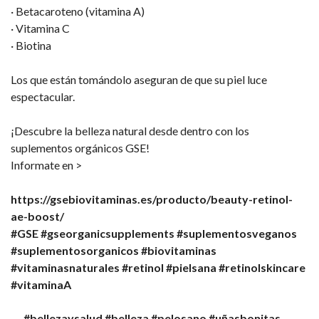
· Betacaroteno (vitamina A)
· Vitamina C
· Biotina
Los que están tomándolo aseguran de que su piel luce
espectacular.
¡Descubre la belleza natural desde dentro con los
suplementos orgánicos GSE!
Informate en >
https://gsebiovitaminas.es/producto/beauty-retinol-
ae-boost/
#GSE
#gseorganicsupplements
#suplementosveganos
#suplementosorganicos
#biovitaminas
#vitaminasnaturales
#retinol
#pielsana
#retinolskincare
#vitaminaA
#bellezaysalud #belleza #pelosano #uñasbonitas