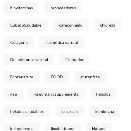
biovitaminas
bronceadores
CabelloSaludable
cafeconhielo
chlorella
Colágeno
cosmética natural
DesodoranteNatural
Ellabrador
Fontenature
FOOD
glutenfree
gse
gseorganicsupplements
helados
heladossaludables
icecream
kombucha
lechedecoco
limabiofoood
Natumi