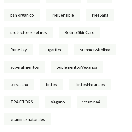
pan orgánico
PielSensible
PiesSana
protectores solares
RetinolSkinCare
RunAkay
sugarfree
summerwithlima
superalimentos
SuplementosVeganos
terrasana
tintes
TintesNaturales
TRACTORS
Vegano
vitaminaA
vitaminasnaturales