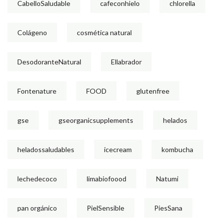
CabelloSaludable
cafeconhielo
chlorella
Colágeno
cosmética natural
DesodoranteNatural
Ellabrador
Fontenature
FOOD
glutenfree
gse
gseorganicsupplements
helados
heladossaludables
icecream
kombucha
lechedecoco
limabiofoood
Natumi
pan orgánico
PielSensible
PiesSana