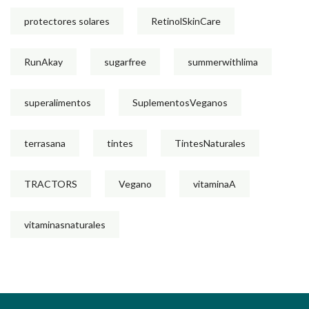
protectores solares
RetinolSkinCare
RunAkay
sugarfree
summerwithlima
superalimentos
SuplementosVeganos
terrasana
tintes
TintesNaturales
TRACTORS
Vegano
vitaminaA
vitaminasnaturales