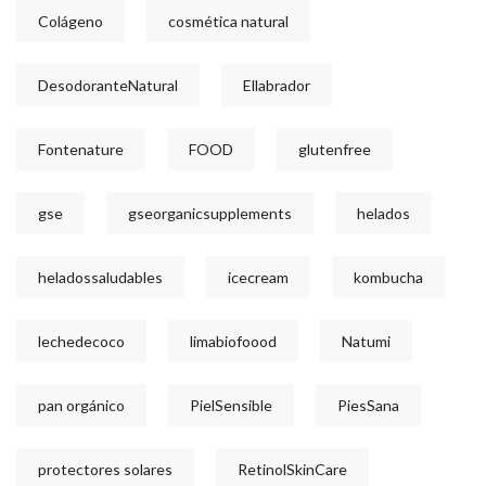
Colágeno
cosmética natural
DesodoranteNatural
Ellabrador
Fontenature
FOOD
glutenfree
gse
gseorganicsupplements
helados
heladossaludables
icecream
kombucha
lechedecoco
limabiofoood
Natumi
pan orgánico
PielSensible
PiesSana
protectores solares
RetinolSkinCare