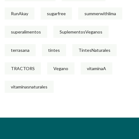
RunAkay
sugarfree
summerwithlima
superalimentos
SuplementosVeganos
terrasana
tintes
TintesNaturales
TRACTORS
Vegano
vitaminaA
vitaminasnaturales