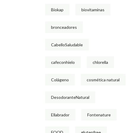
Biokap
biovitaminas
bronceadores
CabelloSaludable
cafeconhielo
chlorella
Colágeno
cosmética natural
DesodoranteNatural
Ellabrador
Fontenature
FOOD
glutenfree