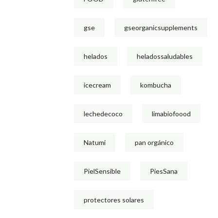
gse
gseorganicsupplements
helados
heladossaludables
icecream
kombucha
lechedecoco
limabiofoood
Natumi
pan orgánico
PielSensible
PiesSana
protectores solares