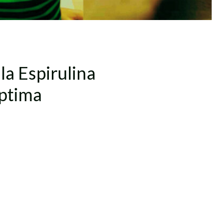
la
Espirulina
ptima