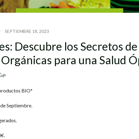
SEPTIEMBRE 18, 2023
es:
Descubre
los
Secretos
de
Orgánicas
para
una
Salud
Ó
s productos BIO*
 de Septiembre.
gerados.
0€.