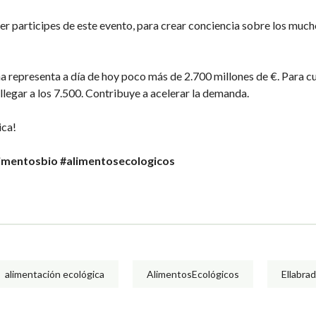
r participes de este evento, para crear conciencia sobre los mucho
 representa a día de hoy poco más de 2.700 millones de €. Para cu
egar a los 7.500. Contribuye a acelerar la demanda.
ica!
limentosbio
#alimentosecologicos
alimentación ecológica
AlimentosEcológicos
Ellabra