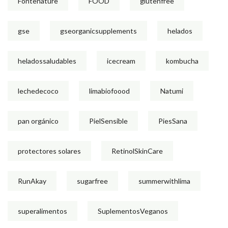
Fontenature
FOOD
glutenfree
gse
gseorganicsupplements
helados
heladossaludables
icecream
kombucha
lechedecoco
limabiofoood
Natumi
pan orgánico
PielSensible
PiesSana
protectores solares
RetinolSkinCare
RunAkay
sugarfree
summerwithlima
superalimentos
SuplementosVeganos