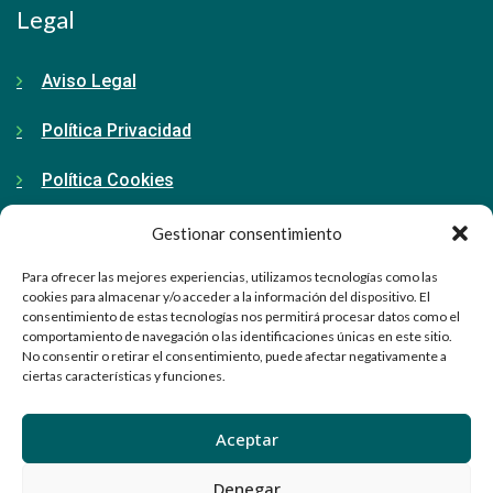
Legal
Aviso Legal
Política Privacidad
Política Cookies
Gestionar consentimiento
Contacto
Para ofrecer las mejores experiencias, utilizamos tecnologías como las
cookies para almacenar y/o acceder a la información del dispositivo. El
consentimiento de estas tecnologías nos permitirá procesar datos como el
91 798 71 15
comportamiento de navegación o las identificaciones únicas en este sitio.
No consentir o retirar el consentimiento, puede afectar negativamente a
ciertas características y funciones.
info@ellabrador.es
Calle Valle de Tobalina, 58D
Aceptar
28021 Madrid
Denegar