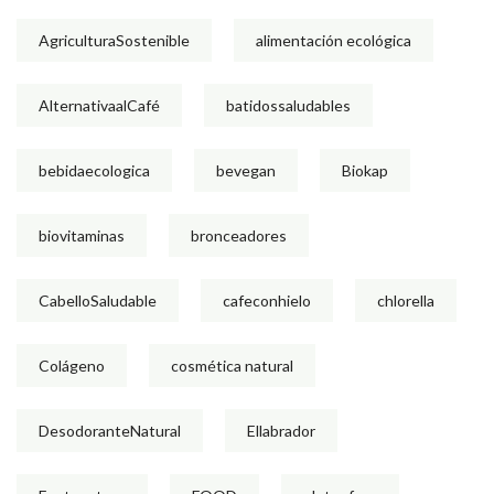
AgriculturaSostenible
alimentación ecológica
AlternativaalCafé
batidossaludables
bebidaecologica
bevegan
Biokap
biovitaminas
bronceadores
CabelloSaludable
cafeconhielo
chlorella
Colágeno
cosmética natural
DesodoranteNatural
Ellabrador