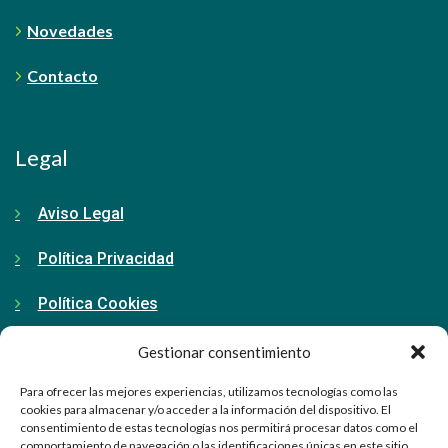
Novedades
Contacto
Legal
Aviso Legal
Política Privacidad
Política Cookies
Gestionar consentimiento
Contacto
Para ofrecer las mejores experiencias, utilizamos tecnologías como las
cookies para almacenar y/o acceder a la información del dispositivo. El
consentimiento de estas tecnologías nos permitirá procesar datos como el
91 798 71 15
comportamiento de navegación o las identificaciones únicas en este sitio.