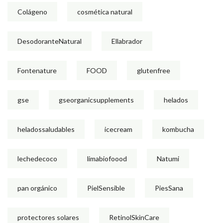
Colágeno
cosmética natural
DesodoranteNatural
Ellabrador
Fontenature
FOOD
glutenfree
gse
gseorganicsupplements
helados
heladossaludables
icecream
kombucha
lechedecoco
limabiofoood
Natumi
pan orgánico
PielSensible
PiesSana
protectores solares
RetinolSkinCare