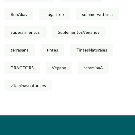
RunAkay
sugarfree
summerwithlima
superalimentos
SuplementosVeganos
terrasana
tintes
TintesNaturales
TRACTORS
Vegano
vitaminaA
vitaminasnaturales