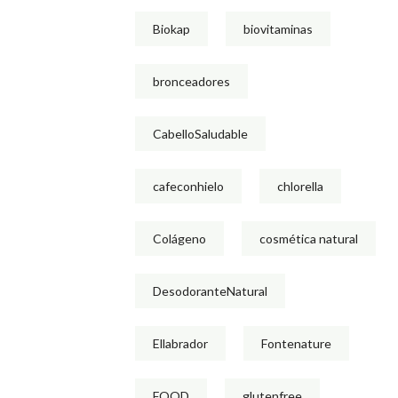
Biokap
biovitaminas
bronceadores
CabelloSaludable
cafeconhielo
chlorella
Colágeno
cosmética natural
DesodoranteNatural
Ellabrador
Fontenature
FOOD
glutenfree