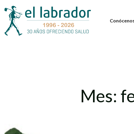
Conóceno
Mes:
f