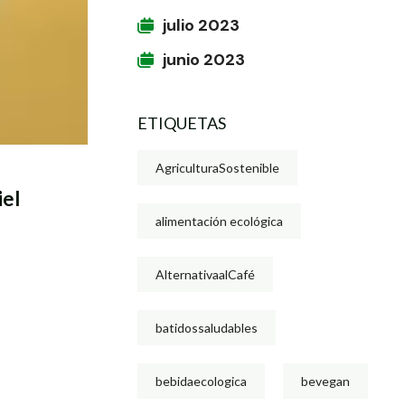
julio 2023
junio 2023
ETIQUETAS
AgriculturaSostenible
iel
alimentación ecológica
AlternativaalCafé
batidossaludables
bebidaecologica
bevegan