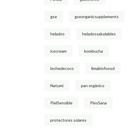
gse
gseorganicsupplements
helados
heladossaludables
icecream
kombucha
lechedecoco
limabiofoood
Natumi
pan orgánico
PielSensible
PiesSana
protectores solares