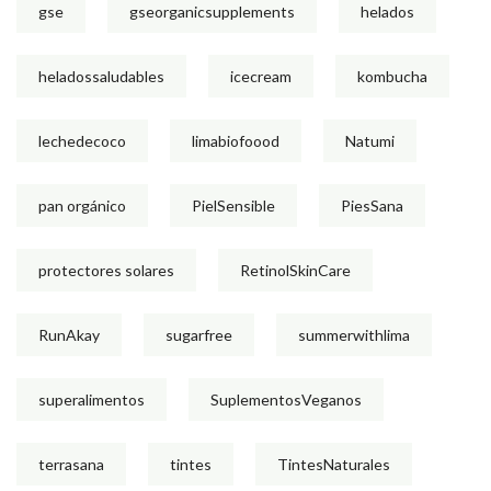
gse
gseorganicsupplements
helados
heladossaludables
icecream
kombucha
lechedecoco
limabiofoood
Natumi
pan orgánico
PielSensible
PiesSana
protectores solares
RetinolSkinCare
RunAkay
sugarfree
summerwithlima
superalimentos
SuplementosVeganos
terrasana
tintes
TintesNaturales