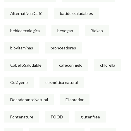
AlternativaalCafé
batidossaludables
bebidaecologica
bevegan
Biokap
biovitaminas
bronceadores
CabelloSaludable
cafeconhielo
chlorella
Colágeno
cosmética natural
DesodoranteNatural
Ellabrador
Fontenature
FOOD
glutenfree