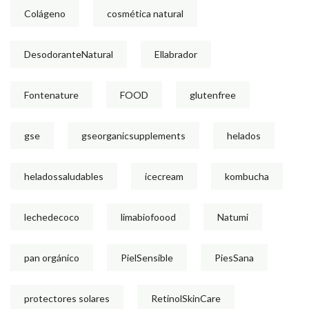
Colágeno
cosmética natural
DesodoranteNatural
Ellabrador
Fontenature
FOOD
glutenfree
gse
gseorganicsupplements
helados
heladossaludables
icecream
kombucha
lechedecoco
limabiofoood
Natumi
pan orgánico
PielSensible
PiesSana
protectores solares
RetinolSkinCare