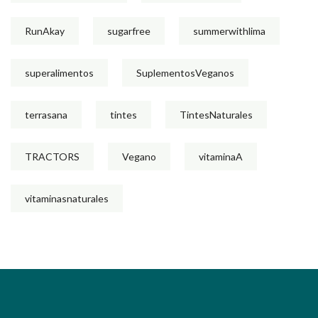
RunAkay
sugarfree
summerwithlima
superalimentos
SuplementosVeganos
terrasana
tintes
TintesNaturales
TRACTORS
Vegano
vitaminaA
vitaminasnaturales