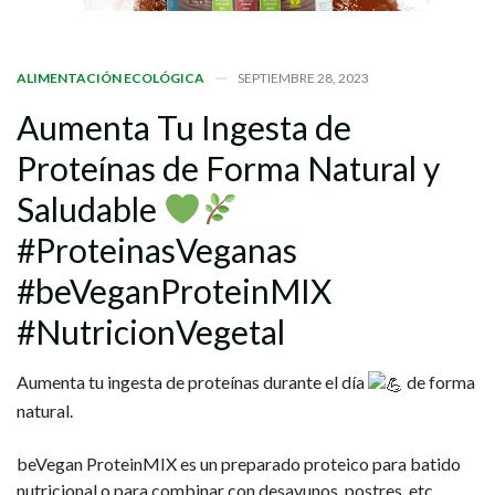
ALIMENTACIÓN ECOLÓGICA
SEPTIEMBRE 28, 2023
Aumenta
Tu
Ingesta
de
Proteínas
de
Forma
Natural
y
Saludable
#ProteinasVeganas
#beVeganProteinMIX
#NutricionVegetal
Aumenta tu ingesta de proteínas durante el día
de forma
natural.
beVegan ProteinMIX es un preparado proteico para batido
nutricional o para combinar con desayunos, postres, etc.