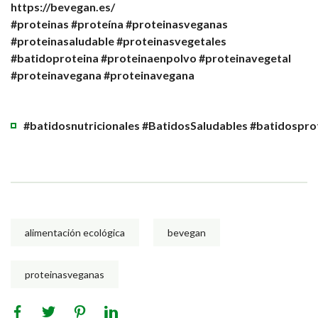
https://bevegan.es/
#proteinas
#proteína
#proteinasveganas
#proteinasaludable
#proteinasvegetales
#batidoproteina
#proteinaenpolvo
#proteinavegetal
#proteinavegana
#proteinavegana
#batidosnutricionales #BatidosSaludables #batidospro
alimentación ecológica
bevegan
proteinasveganas