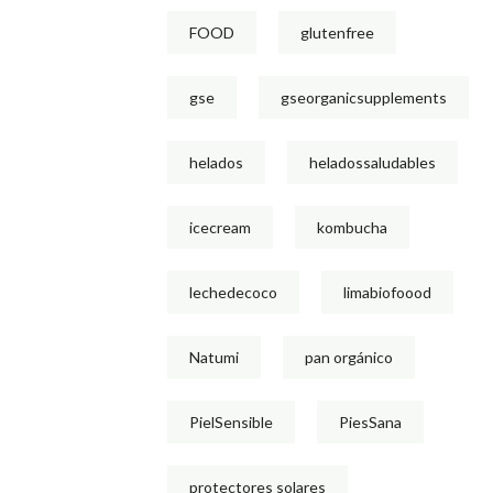
FOOD
glutenfree
gse
gseorganicsupplements
helados
heladossaludables
icecream
kombucha
lechedecoco
limabiofoood
Natumi
pan orgánico
PielSensible
PiesSana
protectores solares