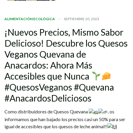
ALIMENTACIÓN ECOLÓGICA
SEPTIEMBRE 20, 2023
¡Nuevos
Precios,
Mismo
Sabor
Delicioso!
Descubre
los
Quesos
Veganos
Quevana
de
Anacardos:
Ahora
Más
Accesibles
que
Nunca
#QuesosVeganos
#Quevana
#AnacardosDeliciosos
Como distribuidores de Quesos Quevana
, os
informamos que han bajado los precios casi un 50% para ser
igual de accesibles que los quesos de leche animal!!