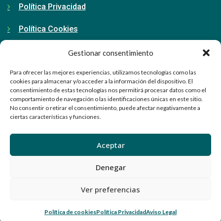
Política Privacidad
Política Cookies
Gestionar consentimiento
Contacto
Para ofrecer las mejores experiencias, utilizamos tecnologías como las
cookies para almacenar y/o acceder a la información del dispositivo. El
consentimiento de estas tecnologías nos permitirá procesar datos como el
91 798 71 15
comportamiento de navegación o las identificaciones únicas en este sitio.
No consentir o retirar el consentimiento, puede afectar negativamente a
info@ellabrador.es
ciertas características y funciones.
Calle Valle de Tobalina, 58D
Aceptar
28021 Madrid
Denegar
Ver preferencias
© El Labrador. Todos los derechos reservados 2024
Política de cookies
Política Privacidad
Aviso Legal