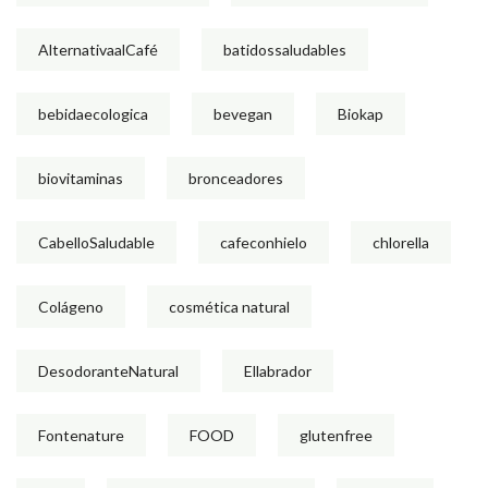
AlternativaalCafé
batidossaludables
bebidaecologica
bevegan
Biokap
biovitaminas
bronceadores
CabelloSaludable
cafeconhielo
chlorella
Colágeno
cosmética natural
DesodoranteNatural
Ellabrador
Fontenature
FOOD
glutenfree