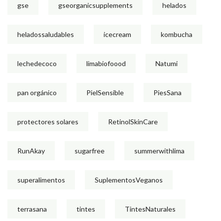
gse
gseorganicsupplements
helados
heladossaludables
icecream
kombucha
lechedecoco
limabiofoood
Natumi
pan orgánico
PielSensible
PiesSana
protectores solares
RetinolSkinCare
RunAkay
sugarfree
summerwithlima
superalimentos
SuplementosVeganos
terrasana
tintes
TintesNaturales