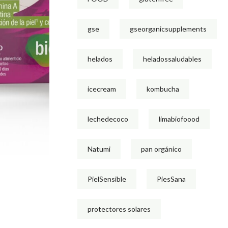
gse
gseorganicsupplements
helados
heladossaludables
icecream
kombucha
lechedecoco
limabiofoood
Natumi
pan orgánico
PielSensible
PiesSana
protectores solares