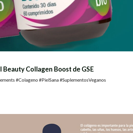
l Beauty Collagen Boost de GSE
ements #Colageno #PielSana #SuplementosVeganos