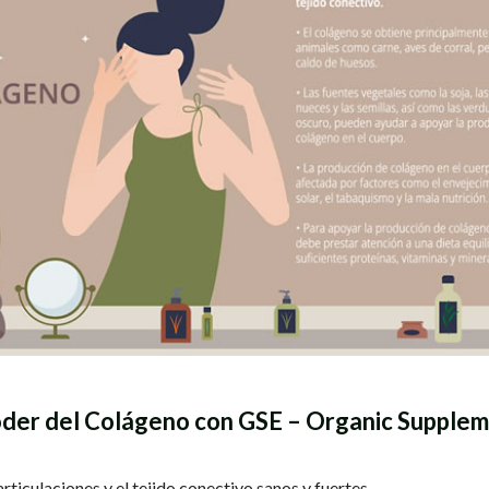
der del Colágeno con GSE – Organic Supple
 articulaciones y el tejido conectivo sanos y fuertes.