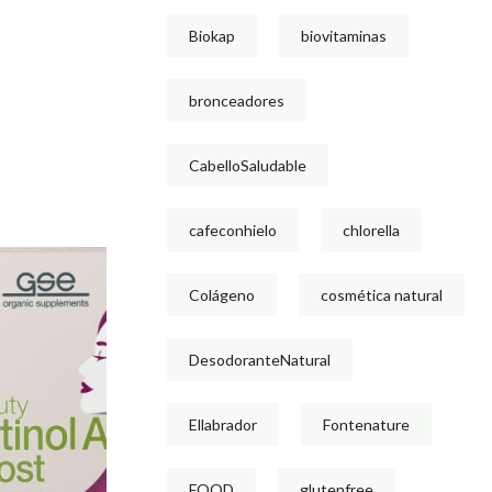
Biokap
biovitaminas
bronceadores
CabelloSaludable
cafeconhielo
chlorella
Colágeno
cosmética natural
DesodoranteNatural
Ellabrador
Fontenature
FOOD
glutenfree