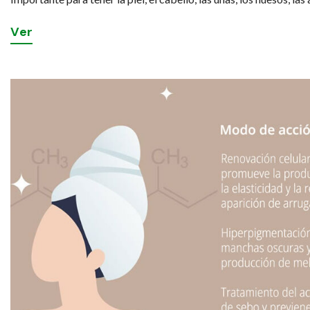
V
e
r