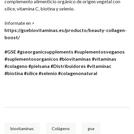
complemento alimenticio orgánico de origen vegetal con
sílice, vitamina C, biotina y selenio.
Informate en >
https://gsebiovitaminas.es/producto/beauty-collagen-
boost/
#GSE
#gseorganicsupplements
#suplementosveganos
#suplementosorganicos
#biovitaminas
#vitaminas
#colageno
#pielsana
#Distribuidores
#vitaminac
#biotina
#silice
#selenio
#colagenonatural
biovitaminas
Colágeno
gse