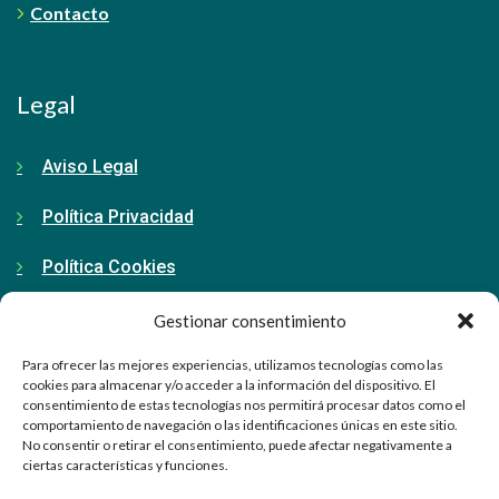
Contacto
Legal
Aviso Legal
Política Privacidad
Política Cookies
Gestionar consentimiento
Contacto
Para ofrecer las mejores experiencias, utilizamos tecnologías como las
cookies para almacenar y/o acceder a la información del dispositivo. El
consentimiento de estas tecnologías nos permitirá procesar datos como el
91 798 71 15
comportamiento de navegación o las identificaciones únicas en este sitio.
No consentir o retirar el consentimiento, puede afectar negativamente a
ciertas características y funciones.
info@ellabrador.es