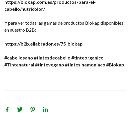
https://biokap.com.es/productos-para-el-
cabello/nutricolor/
Y para ver todas las gamas de productos Biokap disponibles
en nuestro B2B:
https://b2b.ellabrador.es/75_biokap
#cabellosano
#tintesdecabello
#tinteorganico
#Tintenatural
#tintevegano
#tintesinamoniaco
#Biokap