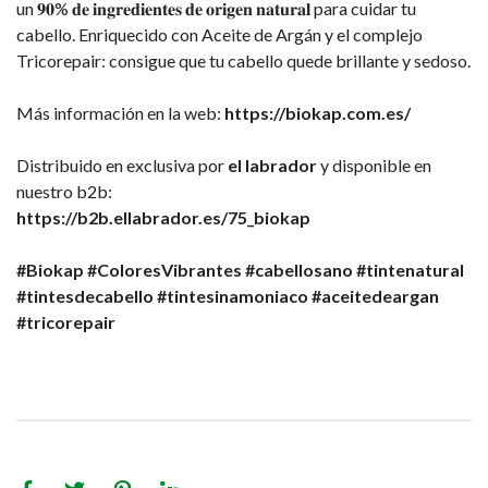
un 𝟗𝟎% 𝐝𝐞 𝐢𝐧𝐠𝐫𝐞𝐝𝐢𝐞𝐧𝐭𝐞𝐬 𝐝𝐞 𝐨𝐫𝐢𝐠𝐞𝐧 𝐧𝐚𝐭𝐮𝐫𝐚𝐥 para cuidar tu
cabello. Enriquecido con Aceite de Argán y el complejo
Tricorepair: consigue que tu cabello quede brillante y sedoso.
Más información en la web:
https://biokap.com.es/
Distribuido en exclusiva por
el labrador
y disponible en
nuestro b2b:
https://b2b.ellabrador.es/75_biokap
#Biokap
#ColoresVibrantes
#cabellosano
#tintenatural
#tintesdecabello
#tintesinamoniaco
#aceitedeargan
#tricorepair