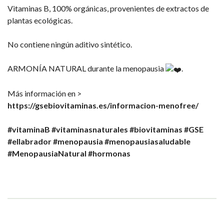
Vitaminas B, 100% orgánicas, provenientes de extractos de
plantas ecológicas.
No contiene ningún aditivo sintético.
ARMONÍA NATURAL durante la menopausia
.
Más información en >
https://gsebiovitaminas.es/informacion-menofree/
#vitaminaB
#vitaminasnaturales
#biovitaminas
#GSE
#ellabrador
#menopausia
#menopausiasaludable
#MenopausiaNatural
#hormonas