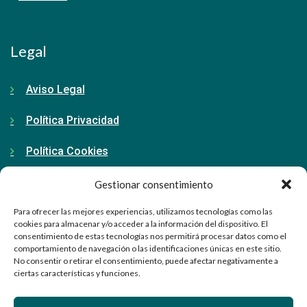
Legal
Aviso Legal
Política Privacidad
Política Cookies
Gestionar consentimiento
Contacto
Para ofrecer las mejores experiencias, utilizamos tecnologías como las
cookies para almacenar y/o acceder a la información del dispositivo. El
consentimiento de estas tecnologías nos permitirá procesar datos como el
91 798 71 15
comportamiento de navegación o las identificaciones únicas en este sitio.
No consentir o retirar el consentimiento, puede afectar negativamente a
ciertas características y funciones.
info@ellabrador.es
Calle Valle de Tobalina, 58D