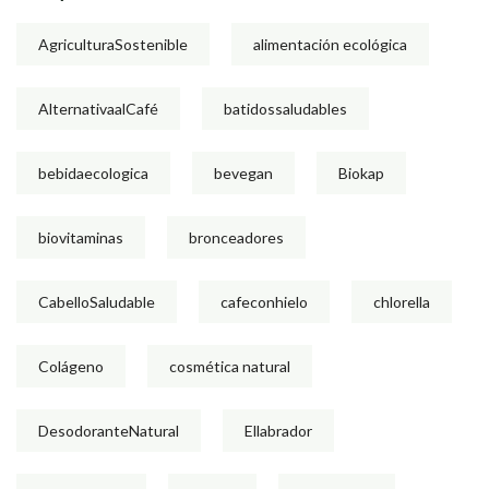
AgriculturaSostenible
alimentación ecológica
AlternativaalCafé
batidossaludables
bebidaecologica
bevegan
Biokap
biovitaminas
bronceadores
CabelloSaludable
cafeconhielo
chlorella
Colágeno
cosmética natural
DesodoranteNatural
Ellabrador