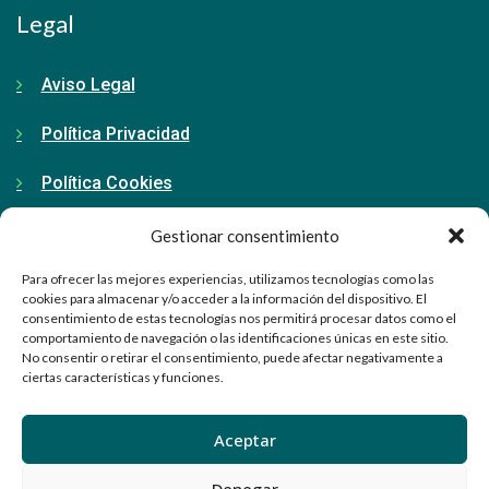
Legal
Aviso Legal
Política Privacidad
Política Cookies
Gestionar consentimiento
Contacto
Para ofrecer las mejores experiencias, utilizamos tecnologías como las
cookies para almacenar y/o acceder a la información del dispositivo. El
consentimiento de estas tecnologías nos permitirá procesar datos como el
91 798 71 15
comportamiento de navegación o las identificaciones únicas en este sitio.
No consentir o retirar el consentimiento, puede afectar negativamente a
ciertas características y funciones.
info@ellabrador.es
Calle Valle de Tobalina, 58D
Aceptar
28021 Madrid
Denegar