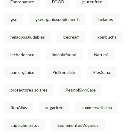
Fontenature
FOOD
glutenfree
gse
gseorganicsupplements
helados
heladossaludables
icecream
kombucha
lechedecoco
limabiofoood
Natumi
pan orgánico
PielSensible
PiesSana
protectores solares
RetinolSkinCare
RunAkay
sugarfree
summerwithlima
superalimentos
SuplementosVeganos