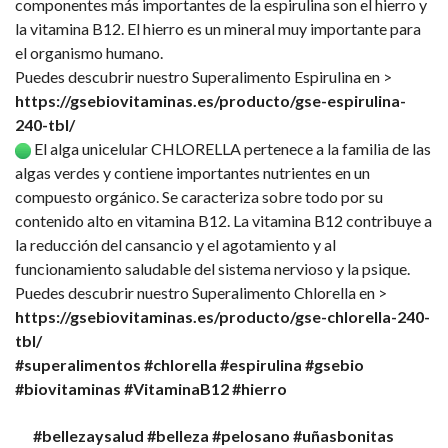
componentes más importantes de la espirulina son el hierro y
la vitamina B12. El hierro es un mineral muy importante para
el organismo humano.
Puedes descubrir nuestro Superalimento Espirulina en >
https://gsebiovitaminas.es/producto/gse-espirulina-
240-tbl/
El alga unicelular CHLORELLA pertenece a la familia de las
algas verdes y contiene importantes nutrientes en un
compuesto orgánico. Se caracteriza sobre todo por su
contenido alto en vitamina B12. La vitamina B12 contribuye a
la reducción del cansancio y el agotamiento y al
funcionamiento saludable del sistema nervioso y la psique.
Puedes descubrir nuestro Superalimento Chlorella en >
https://gsebiovitaminas.es/producto/gse-chlorella-240-
tbl/
#superalimentos
#chlorella
#espirulina
#gsebio
#biovitaminas
#VitaminaB12
#hierro
#bellezaysalud #belleza #pelosano #uñasbonitas