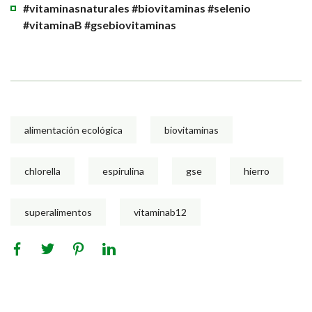
#vitaminasnaturales #biovitaminas #selenio
#vitaminaB #gsebiovitaminas
alimentación ecológica
biovitaminas
chlorella
espirulina
gse
hierro
superalimentos
vitaminab12