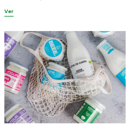
V
e
r