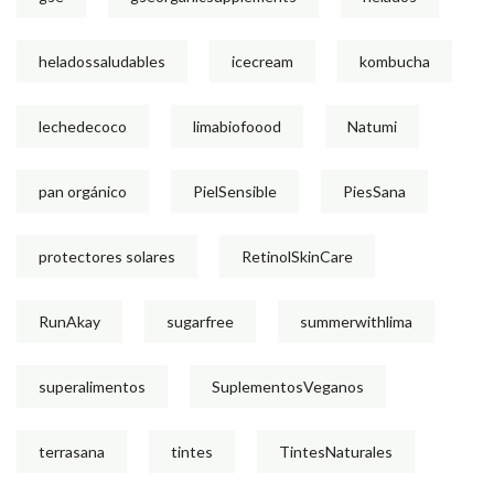
heladossaludables
icecream
kombucha
lechedecoco
limabiofoood
Natumi
pan orgánico
PielSensible
PiesSana
protectores solares
RetinolSkinCare
RunAkay
sugarfree
summerwithlima
superalimentos
SuplementosVeganos
terrasana
tintes
TintesNaturales