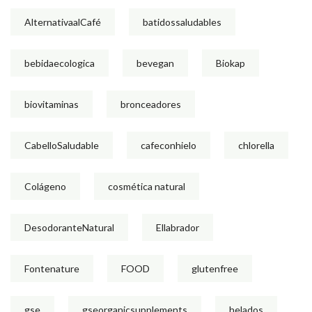
AlternativaalCafé
batidossaludables
bebidaecologica
bevegan
Biokap
biovitaminas
bronceadores
CabelloSaludable
cafeconhielo
chlorella
Colágeno
cosmética natural
DesodoranteNatural
Ellabrador
Fontenature
FOOD
glutenfree
gse
gseorganicsupplements
helados