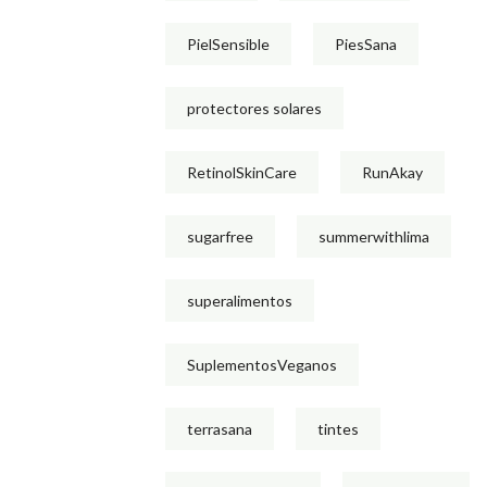
PielSensible
PiesSana
protectores solares
RetinolSkinCare
RunAkay
sugarfree
summerwithlima
superalimentos
SuplementosVeganos
terrasana
tintes