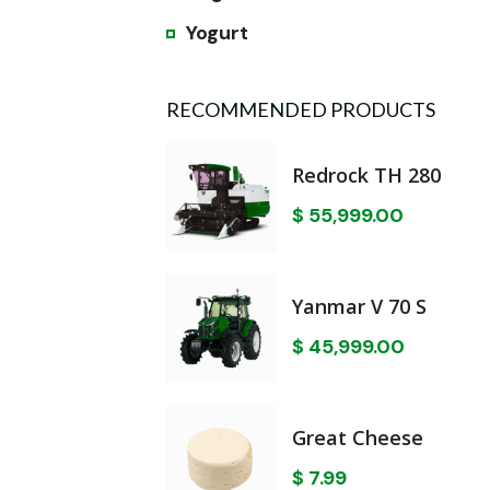
Yogurt
RECOMMENDED PRODUCTS
Redrock TH 280
$
55,999.00
Yanmar V 70 S
$
45,999.00
Great Cheese
$
7.99