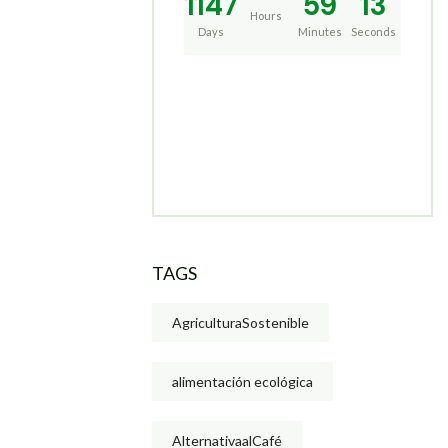
1147
59
13
Hours
Days
Minutes
Seconds
TAGS
AgriculturaSostenible
alimentación ecológica
AlternativaalCafé