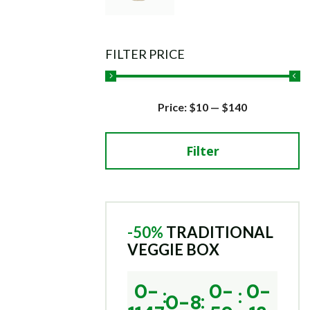
FILTER PRICE
Price:
$10
—
$140
Filter
-50%
TRADITIONAL
VEGGIE BOX
0-
0-
0-
0-8