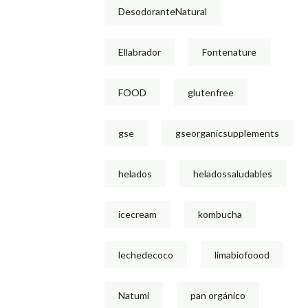
DesodoranteNatural
Ellabrador
Fontenature
FOOD
glutenfree
gse
gseorganicsupplements
helados
heladossaludables
icecream
kombucha
lechedecoco
limabiofoood
Natumi
pan orgánico