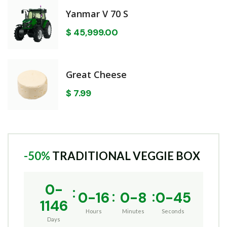
Yanmar V 70 S
$
45,999.00
Great Cheese
$
7.99
-50%
TRADITIONAL VEGGIE BOX
0-
0-16
0-8
0-45
1146
Hours
Minutes
Seconds
Days