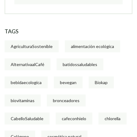
TAGS
AgriculturaSostenible
alimentación ecológica
AlternativaalCafé
batidossaludables
bebidaecologica
bevegan
Biokap
biovitaminas
bronceadores
CabelloSaludable
cafeconhielo
chlorella
Colágeno
cosmética natural