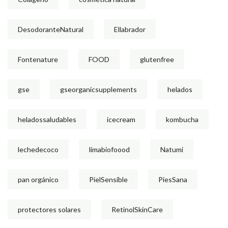
DesodoranteNatural
Ellabrador
Fontenature
FOOD
glutenfree
gse
gseorganicsupplements
helados
heladossaludables
icecream
kombucha
lechedecoco
limabiofoood
Natumi
pan orgánico
PielSensible
PiesSana
protectores solares
RetinolSkinCare