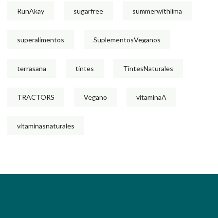
RunAkay
sugarfree
summerwithlima
superalimentos
SuplementosVeganos
terrasana
tintes
TintesNaturales
TRACTORS
Vegano
vitaminaA
vitaminasnaturales