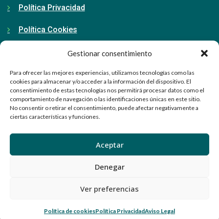
Política Privacidad
Política Cookies
Gestionar consentimiento
Contacto
Para ofrecer las mejores experiencias, utilizamos tecnologías como las
cookies para almacenar y/o acceder a la información del dispositivo. El
consentimiento de estas tecnologías nos permitirá procesar datos como el
91 798 71 15
comportamiento de navegación o las identificaciones únicas en este sitio.
No consentir o retirar el consentimiento, puede afectar negativamente a
ciertas características y funciones.
info@ellabrador.es
Calle Valle de Tobalina, 58D
Aceptar
28021 Madrid
Denegar
Ver preferencias
© El Labrador. Todos los derechos reservados 2024
Política de cookies
Política Privacidad
Aviso Legal