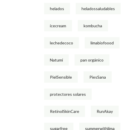
helados
heladossaludables
icecream
kombucha
lechedecoco
limabiofoood
Natumi
pan orgánico
PielSensible
PiesSana
protectores solares
RetinolSkinCare
RunAkay
sugarfree
summerwithlima