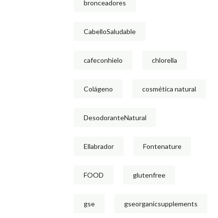
bronceadores
CabelloSaludable
cafeconhielo
chlorella
Colágeno
cosmética natural
DesodoranteNatural
Ellabrador
Fontenature
FOOD
glutenfree
gse
gseorganicsupplements