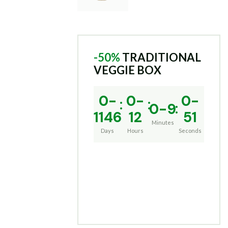
-50%
TRADITIONAL
VEGGIE BOX
0-
0-
0-
0-9
1146
12
52
Minutes
Days
Hours
Seconds