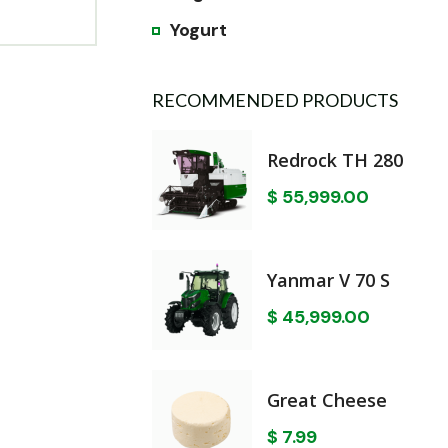
Yogurt
RECOMMENDED PRODUCTS
Redrock TH 280
$
55,999.00
Yanmar V 70 S
$
45,999.00
Great Cheese
$
7.99