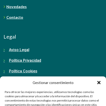
Novedades
Contacto
Legal
Aviso Legal
Política Privacidad
Política Cookies
Gestionar consentimiento
Contacto
Para ofrecer las mejores experiencias, utilizamos tecnologías como las
cookies para almacenar y/o acceder a la información del dispositivo. El
consentimiento de estas tecnologías nos permitirá procesar datos como el
91 798 71 15
comportamiento de navegación o las identificaciones únicas en este sitio.