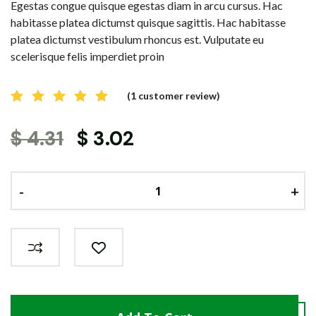
Egestas congue quisque egestas diam in arcu cursus. Hac
habitasse platea dictumst quisque sagittis. Hac habitasse
platea dictumst vestibulum rhoncus est. Vulputate eu
scelerisque felis imperdiet proin
(
1
customer review)
$
4.31
$
3.02
-
-
-
+
+
+