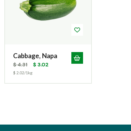
Cabbage, Napa
$
4.31
$
3.02
$ 2.02/1kg