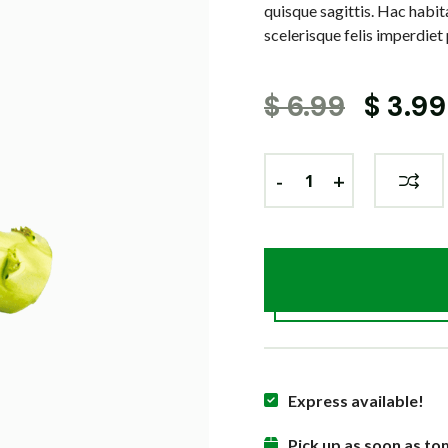
quisque sagittis. Hac habi
scelerisque felis imperdiet
$
6.99
$
3.99
-
-
-
+
+
+
Express available!
Pick up as soon as t