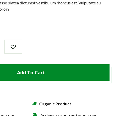
tasse platea dictumst vestibulum rhoncus est. Vulputate eu
 proin
Add To Cart
Organic Product
omorrow
Arrives as soon as tomorrow