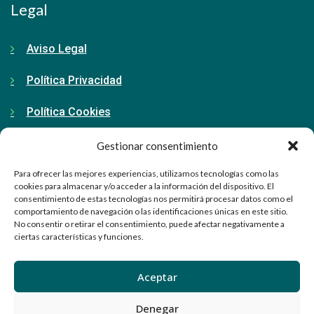
Legal
Aviso Legal
Política Privacidad
Política Cookies
Gestionar consentimiento
Contacto
Para ofrecer las mejores experiencias, utilizamos tecnologías como las
cookies para almacenar y/o acceder a la información del dispositivo. El
consentimiento de estas tecnologías nos permitirá procesar datos como el
91 798 71 15
comportamiento de navegación o las identificaciones únicas en este sitio.
No consentir o retirar el consentimiento, puede afectar negativamente a
ciertas características y funciones.
info@ellabrador.es
Calle Valle de Tobalina, 58D
Aceptar
28021 Madrid
Denegar