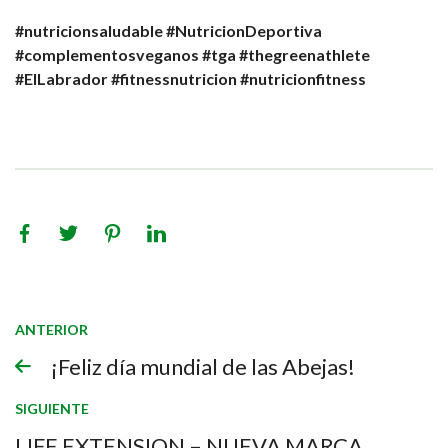
#nutricionsaludable
#NutricionDeportiva
#complementosveganos
#tga
#thegreenathlete
#ElLabrador
#fitnessnutricion
#nutricionfitness
ANTERIOR
¡Feliz día mundial de las Abejas!
SIGUIENTE
LIFE EXTENSION – NUEVA MARCA