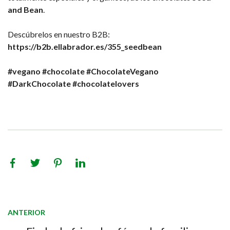
and Bean
.
Descúbrelos en nuestro B2B:
https://b2b.ellabrador.es/355_seedbean
#vegano
#chocolate
#ChocolateVegano
#DarkChocolate
#chocolatelovers
ANTERIOR