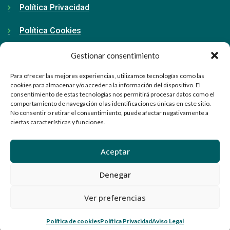
Política Privacidad
Política Cookies
Gestionar consentimiento
Contacto
Para ofrecer las mejores experiencias, utilizamos tecnologías como las
cookies para almacenar y/o acceder a la información del dispositivo. El
consentimiento de estas tecnologías nos permitirá procesar datos como el
91 798 71 15
comportamiento de navegación o las identificaciones únicas en este sitio.
No consentir o retirar el consentimiento, puede afectar negativamente a
info@ellabrador.es
ciertas características y funciones.
Calle Valle de Tobalina, 58D
Aceptar
28021 Madrid
Denegar
Ver preferencias
© El Labrador. Todos los derechos reservados 2024
Política de cookies
Política Privacidad
Aviso Legal