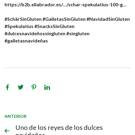
https://b2b.ellabrador.es/…/schar-spekulatius-100-g…
#SchärSinGluten
#GalletasSinGluten
#NavidadSinGluten
#Spekulatius
#SnacksSinGluten
#dulcesnavideñossingluten
#singluten
#galletasnavideñas
ANTERIOR
Uno de los reyes de los dulces
navideños