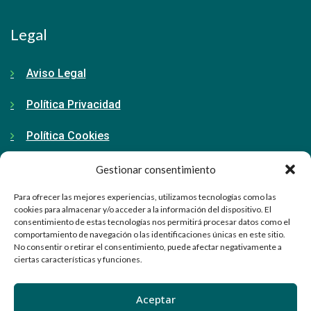
Legal
Aviso Legal
Política Privacidad
Política Cookies
Gestionar consentimiento
Contacto
Para ofrecer las mejores experiencias, utilizamos tecnologías como las
cookies para almacenar y/o acceder a la información del dispositivo. El
consentimiento de estas tecnologías nos permitirá procesar datos como el
91 798 71 15
comportamiento de navegación o las identificaciones únicas en este sitio.
No consentir o retirar el consentimiento, puede afectar negativamente a
info@ellabrador.es
ciertas características y funciones.
Calle Valle de Tobalina, 58D
Aceptar
28021 Madrid