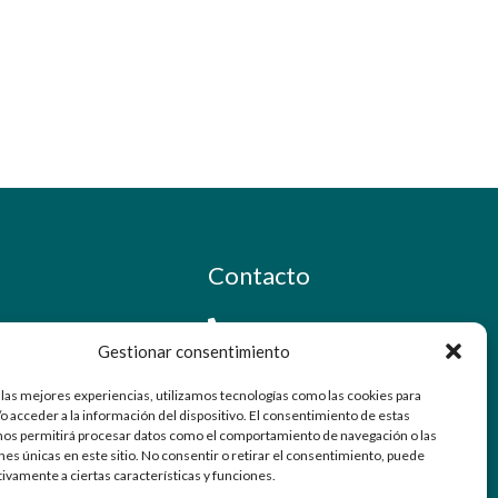
Contacto
91 798 71 15
Gestionar consentimiento
info@ellabrador.es
 las mejores experiencias, utilizamos tecnologías como las cookies para
o acceder a la información del dispositivo. El consentimiento de estas
Calle Valle de Tobalina, 58D
nos permitirá procesar datos como el comportamiento de navegación o las
28021 Madrid
ones únicas en este sitio. No consentir o retirar el consentimiento, puede
tivamente a ciertas características y funciones.