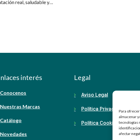
ación real, saludable y
nlaces interés
Legal
Conocenos
Aviso Legal
Nuestras Marcas
Política Privacidad
Para ofrecer
almacenar y/
Catálogo
Política Cookies
tecnologías 
identificaci
Novedades
afectar nega