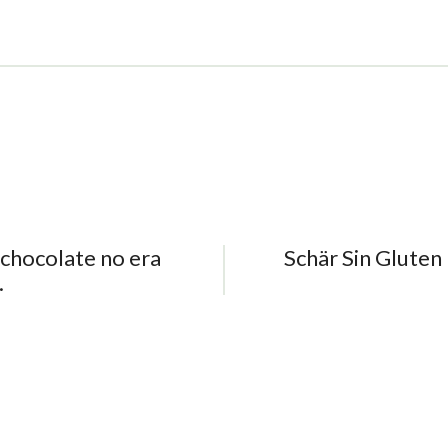
 chocolate no era
Schär Sin Glute
​