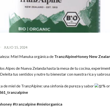
JULIO 15, 2024
uraleza: Miel Manuka orgánica de
TranzAlpineHoney New Zeala
 los Alpes de Nueva Zelanda hasta la mesa de tu cocina, experiment
Deleita tus sentidos y nutre tu bienestar con nuestra rica y sabrosa
a de miel de TranzAlpine: una sinfonía de pureza y sabor
% o
/361_tranzalpine
ahoney
#tranzalpine
#mielorganica