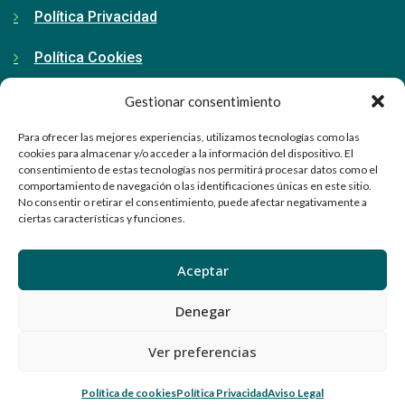
Política Privacidad
Política Cookies
Gestionar consentimiento
Contacto
Para ofrecer las mejores experiencias, utilizamos tecnologías como las
cookies para almacenar y/o acceder a la información del dispositivo. El
consentimiento de estas tecnologías nos permitirá procesar datos como el
91 798 71 15
comportamiento de navegación o las identificaciones únicas en este sitio.
No consentir o retirar el consentimiento, puede afectar negativamente a
ciertas características y funciones.
info@ellabrador.es
Calle Valle de Tobalina, 58D
Aceptar
28021 Madrid
Denegar
Ver preferencias
© El Labrador. Todos los derechos reservados 2024
Política de cookies
Política Privacidad
Aviso Legal