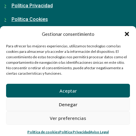
Política Privacidad
Política Cookies
Gestionar consentimiento
Contacto
Para ofrecer las mejores experiencias, utilizamos tecnologías como las
cookies para almacenar y/o acceder a la información del dispositivo. El
consentimiento de estas tecnologías nos permitirá procesar datos como el
91 798 71 15
comportamiento de navegación o las identificaciones únicas en este sitio.
No consentir o retirar el consentimiento, puede afectar negativamente a
ciertas características y funciones.
info@ellabrador.es
Calle Valle de Tobalina, 58D
Aceptar
28021 Madrid
Denegar
Ver preferencias
© El Labrador. Todos los derechos reservados 2024
Política de cookies
Política Privacidad
Aviso Legal