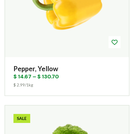
Pepper, Yellow
$
14.67
–
$
130.70
$ 2.99/1kg
SALE